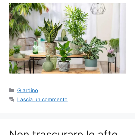
Categorie
Giardino
Lascia un commento
Non trascurare le afte