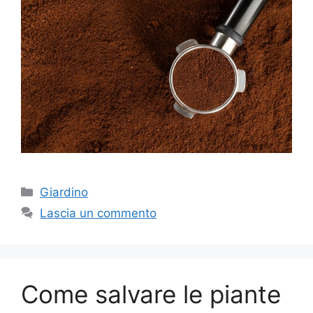
Categorie
Giardino
Lascia un commento
Come salvare le piante