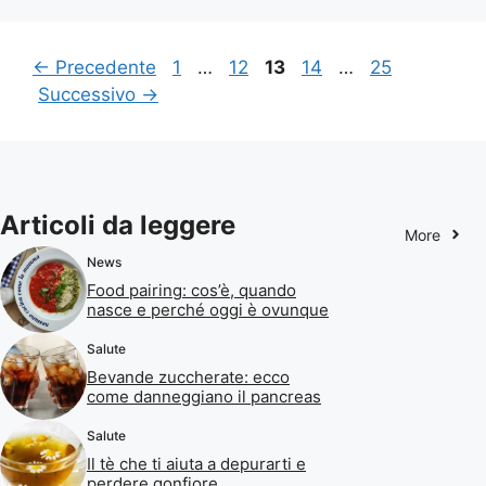
Pagina
Pagina
Pagina
Pagina
Pagina
←
Precedente
1
…
12
13
14
…
25
Successivo
→
Articoli da leggere
More
News
Food pairing: cos’è, quando
nasce e perché oggi è ovunque
Salute
Bevande zuccherate: ecco
come danneggiano il pancreas
Salute
Il tè che ti aiuta a depurarti e
perdere gonfiore