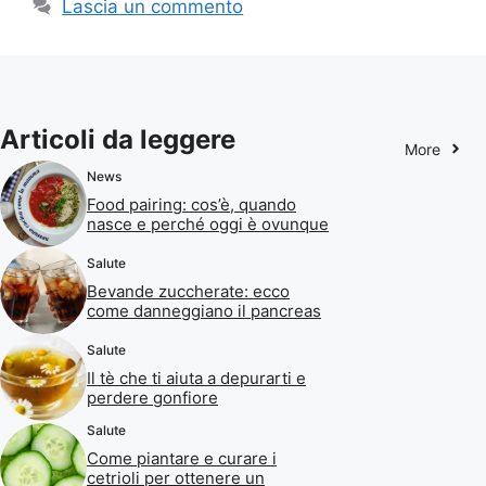
Lascia un commento
Articoli da leggere
More
News
Food pairing: cos’è, quando
nasce e perché oggi è ovunque
Salute
Bevande zuccherate: ecco
come danneggiano il pancreas
Salute
Il tè che ti aiuta a depurarti e
perdere gonfiore
Salute
Come piantare e curare i
cetrioli per ottenere un