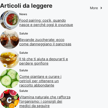
Articoli da leggere
More
News
Food pairing: cos’è, quando
nasce e perché oggi è ovunque
Salute
Bevande zuccherate: ecco
come danneggiano il pancreas
Salute
Il tè che ti aiuta a depurarti e
perdere gonfiore
Salute
Come piantare e curare i
cetrioli per ottenere un
raccolto abbondante
Salute
Vitamina naturale che rafforza
l’organismo: i consigli dei
medici da seguire