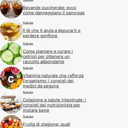
Salute
Bevande zuccherate: ecco
come danneggiano il pancreas
Salute
Il tè che ti aiuta a depurarti e
perdere gonfiore
Salute
Come piantare e curare i
cetrioli per ottenere un
raccolto abbondante
Salute
Vitamina naturale che rafforza
l’organismo: i consigli dei
medici da seguire
Salute
Colazione e salute intestinale: i
consigli del nutrizionista per
iniziare bene
Salute
Frutta di stagione: quali