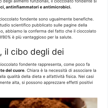
 degli alimenti funzionali, il cioccolato fondente si
ici, antinfiammatori e antimicrobici.
di cioccolato fondente sono ugualmente benefiche.
tudio scientifico pubblicato sulle pagine della
so, abbiamo la conferma del fatto che il cioccolato
l’80% è più vantaggioso per la salute.
il cibo degli dei
 cioccolato fondente rappresenta, come poco fa
ute del cuore
. Chiara è la necessità di associare la
 qualità della dieta e all’attività fisica. Nei casi
mente alta, si possono apprezzare effetti positivi