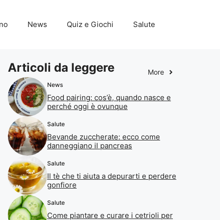
ino
News
Quiz e Giochi
Salute
Articoli da leggere
More
News
Food pairing: cos’è, quando nasce e
perché oggi è ovunque
Salute
Bevande zuccherate: ecco come
danneggiano il pancreas
Salute
Il tè che ti aiuta a depurarti e perdere
gonfiore
Salute
Come piantare e curare i cetrioli per