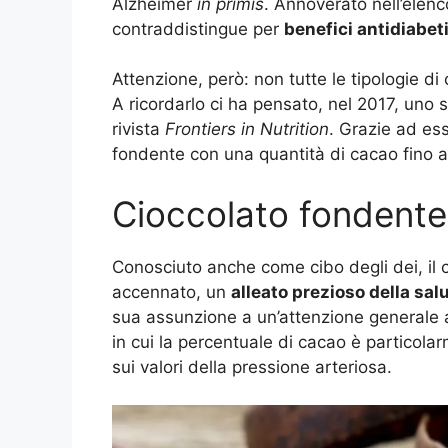
Alzheimer
in primis
. Annoverato nell’elenco
contraddistingue per
benefici antidiabet
Attenzione, però: non tutte le tipologie 
A ricordarlo ci ha pensato, nel 2017, uno s
rivista
Frontiers in Nutrition
. Grazie ad es
fondente con una quantità di cacao fino al
Cioccolato fondente, 
Conosciuto anche come cibo degli dei, il
accennato, un
alleato prezioso della sal
sua assunzione a un’attenzione generale alla
in cui la percentuale di cacao è particolar
sui valori della pressione arteriosa.