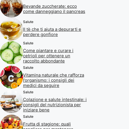
Bevande zuccherate: ecco
come danneggiano il pancreas
Salute
Il tè che ti aiuta a depurarti e
perdere gonfiore
Salute
Come piantare e curare i
cetrioli per ottenere un
raccolto abbondante
Salute
Vitamina naturale che rafforza
l’organismo: i consigli dei
medici da seguire
Salute
Colazione e salute intestinale: i
consigli del nutrizionista per
iniziare bene
Salute
Frutta di stagione: quali